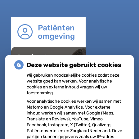
Patiënten
omgeving
Regel met
gemak
Deze website gebruikt cookies
Uw Zorg
Wij gebruiken noodzakelijke cookies zodat deze
online
website goed kan werken. Voor analytische
Herhaalrecepten
cookies en externe inhoud vragen wij uw
toestemming.
aanvragen
Voor analytische cookies werken wij samen met
Vragen stellen
Matomo en Google Analytics. Voor externe
Afspraken
inhoud werken wij samen met Google (Maps,
Translate en Reviews), YouTube, Vimeo,
maken
Facebook, Instagram, X (Twitter), Qualizorg,
Patiëntenvertellen en ZorgkaartNederland. Deze
Dossier bekijken
partijen kunnen gegevens zoals uw IP-adres