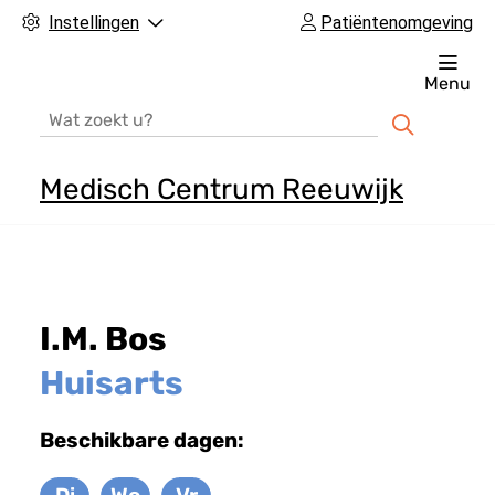
Instellingen
Patiëntenomgeving
Menu
Zoeken
Medisch Centrum Reeuwijk
H
o
o
f
I.M. Bos
d
m
Huisarts
e
n
Beschikbare dagen:
u