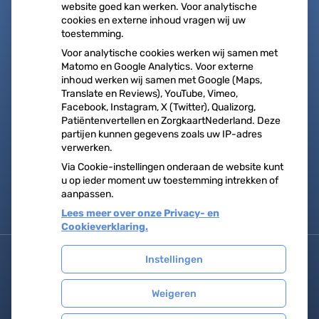
online
website goed kan werken. Voor analytische
Herhaalrecepten
cookies en externe inhoud vragen wij uw
toestemming.
aanvragen
Voor analytische cookies werken wij samen met
Vragen stellen
Matomo en Google Analytics. Voor externe
Afspraken
inhoud werken wij samen met Google (Maps,
Translate en Reviews), YouTube, Vimeo,
maken
Facebook, Instagram, X (Twitter), Qualizorg,
Patiëntenvertellen en ZorgkaartNederland. Deze
Dossier bekijken
partijen kunnen gegevens zoals uw IP-adres
verwerken.
op
Registeren
patiëntenomgeving
Via Cookie-instellingen onderaan de website kunt
u op ieder moment uw toestemming intrekken of
Medisch
aanpassen.
Centrum
Reeuwijk
Lees meer over onze Privacy- en
Cookieverklaring.
Instellingen
Uw Zorg Online
|
Beheer
Weigeren