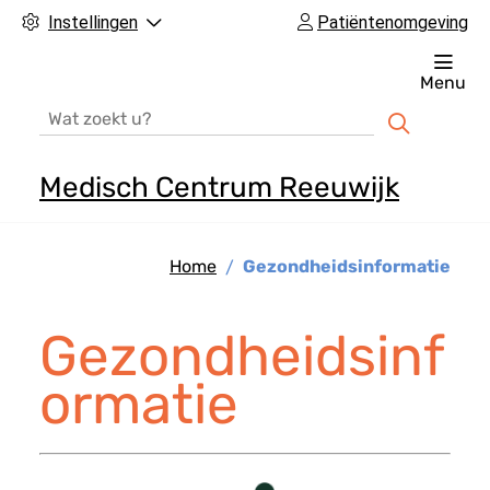
Instellingen
Patiëntenomgeving
Menu
Zoeken
Medisch Centrum Reeuwijk
H
o
Home
Gezondheidsinformatie
o
f
d
Gezondheidsinf
m
ormatie
e
n
u