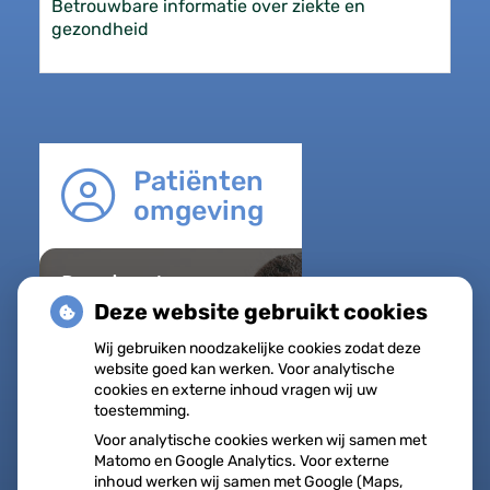
Betrouwbare informatie over ziekte en
gezondheid
Patiënten
omgeving
Regel met
gemak
Deze website gebruikt cookies
Uw Zorg
Wij gebruiken noodzakelijke cookies zodat deze
online
website goed kan werken. Voor analytische
Herhaalrecepten
cookies en externe inhoud vragen wij uw
toestemming.
aanvragen
Voor analytische cookies werken wij samen met
Vragen stellen
Matomo en Google Analytics. Voor externe
Afspraken
inhoud werken wij samen met Google (Maps,