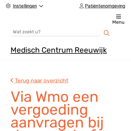
Instellingen
Patiëntenomgeving
Menu
Zoeken
Medisch Centrum Reeuwijk
H
o
o
Terug naar overzicht
f
d
Via Wmo een
m
vergoeding
e
n
aanvragen bij
u