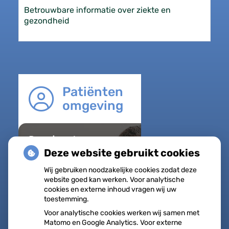
Betrouwbare informatie over ziekte en
gezondheid
Patiënten
omgeving
Regel met
gemak
Deze website gebruikt cookies
Uw Zorg
Wij gebruiken noodzakelijke cookies zodat deze
online
website goed kan werken. Voor analytische
Herhaalrecepten
cookies en externe inhoud vragen wij uw
toestemming.
aanvragen
Voor analytische cookies werken wij samen met
Vragen stellen
Matomo en Google Analytics. Voor externe