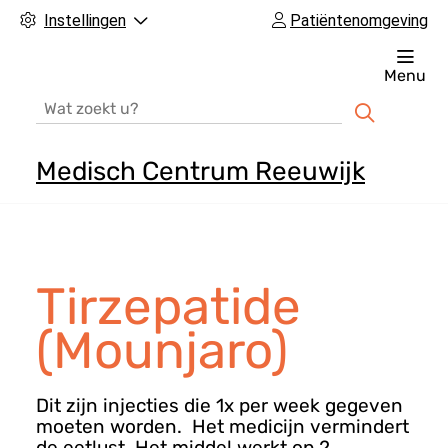
Instellingen
Patiëntenomgeving
Menu
Zoeken
Medisch Centrum Reeuwijk
H
o
o
f
Tirzepatide
d
m
(Mounjaro)
e
n
Dit zijn injecties die 1x per week gegeven
u
moeten worden. Het medicijn vermindert
de eetlust. Het middel werkt op 2