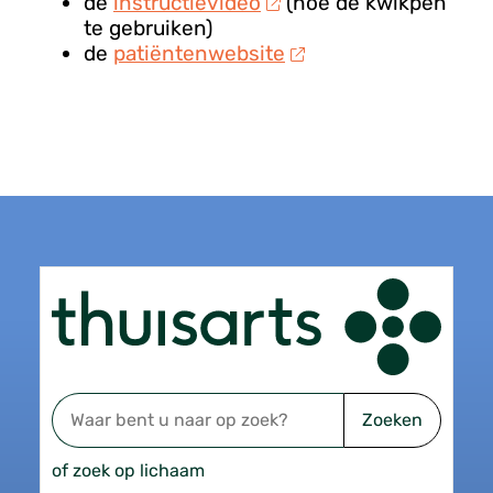
de
instructievideo
(hoe de kwikpen
te gebruiken)
de
patiëntenwebsite
Zoeken
of zoek op lichaam