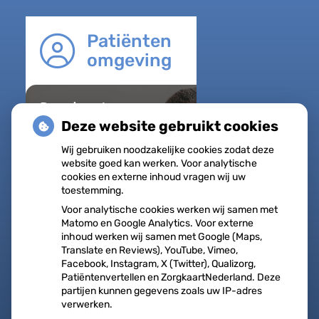
Patiënten
omgeving
Regel met
gemak
Deze website gebruikt cookies
Uw Zorg
Wij gebruiken noodzakelijke cookies zodat deze
online
website goed kan werken. Voor analytische
Herhaalrecepten
cookies en externe inhoud vragen wij uw
toestemming.
aanvragen
Voor analytische cookies werken wij samen met
Vragen stellen
Matomo en Google Analytics. Voor externe
inhoud werken wij samen met Google (Maps,
Afspraken
Translate en Reviews), YouTube, Vimeo,
maken
Facebook, Instagram, X (Twitter), Qualizorg,
Patiëntenvertellen en ZorgkaartNederland. Deze
Dossier bekijken
partijen kunnen gegevens zoals uw IP-adres
verwerken.
op
Registeren