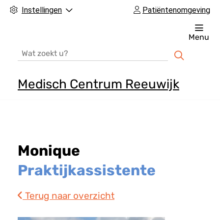
Instellingen
Patiëntenomgeving
Menu
Zoeken
Medisch Centrum Reeuwijk
H
o
o
f
Monique
d
m
Praktijkassistente
e
n
Terug naar overzicht
u