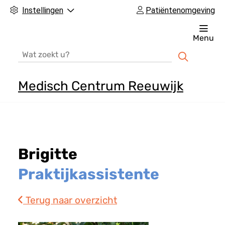
Instellingen
Patiëntenomgeving
Menu
Zoeken
Medisch Centrum Reeuwijk
H
o
o
f
Brigitte
d
m
Praktijkassistente
e
n
Terug naar overzicht
u