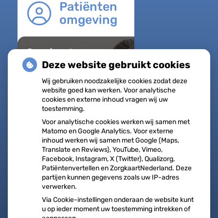
Patiënten
omgeving
Regel met
gemak
Deze website gebruikt cookies
Uw Zorg
Wij gebruiken noodzakelijke cookies zodat deze
online
website goed kan werken. Voor analytische
Herhaalrecepten
cookies en externe inhoud vragen wij uw
toestemming.
aanvragen
Voor analytische cookies werken wij samen met
Vragen stellen
Matomo en Google Analytics. Voor externe
inhoud werken wij samen met Google (Maps,
Afspraken
Translate en Reviews), YouTube, Vimeo,
maken
Facebook, Instagram, X (Twitter), Qualizorg,
Patiëntenvertellen en ZorgkaartNederland. Deze
Dossier bekijken
partijen kunnen gegevens zoals uw IP-adres
verwerken.
op
Registeren
Via Cookie-instellingen onderaan de website kunt
patiëntenomgeving
u op ieder moment uw toestemming intrekken of
Medisch