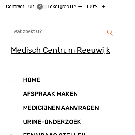
Tekst
Tekst
Contrast
Tekstgrootte
100%
Uit
verkleinen
vergroten
met
met
10%
10%
Zoeken
Medisch Centrum Reeuwijk
Hoofdmenu
HOME
AFSPRAAK MAKEN
MEDICIJNEN AANVRAGEN
URINE-ONDERZOEK