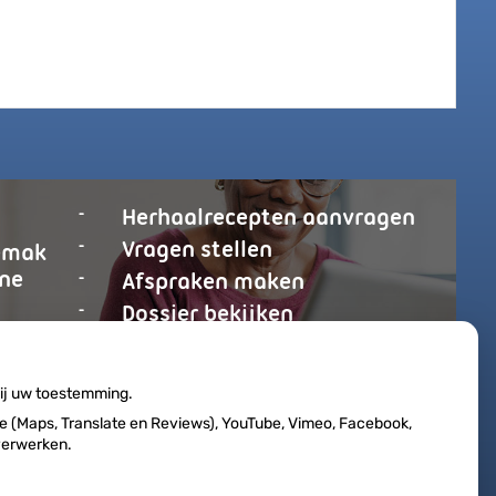
Herhaalrecepten aanvragen
Vragen stellen
emak
ine
Afspraken maken
Dossier bekijken
op
ren
patiëntenomgeving
wij uw toestemming.
Medisch
 (Maps, Translate en Reviews), YouTube, Vimeo, Facebook,
Centrum
 verwerken.
Reeuwijk