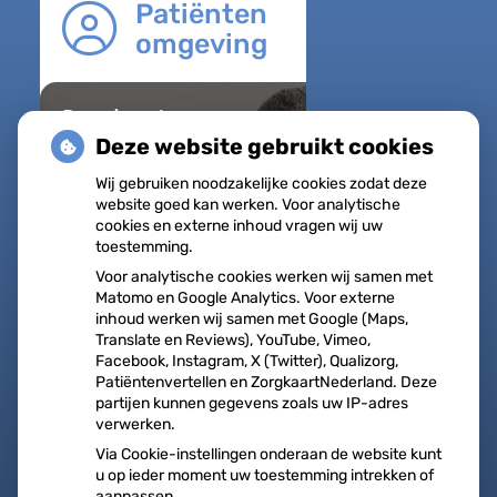
Patiënten
omgeving
Regel met
gemak
Deze website gebruikt cookies
Uw Zorg
Wij gebruiken noodzakelijke cookies zodat deze
online
website goed kan werken. Voor analytische
Herhaalrecepten
cookies en externe inhoud vragen wij uw
toestemming.
aanvragen
Voor analytische cookies werken wij samen met
Vragen stellen
Matomo en Google Analytics. Voor externe
Afspraken
inhoud werken wij samen met Google (Maps,
Translate en Reviews), YouTube, Vimeo,
maken
Facebook, Instagram, X (Twitter), Qualizorg,
Patiëntenvertellen en ZorgkaartNederland. Deze
Dossier bekijken
partijen kunnen gegevens zoals uw IP-adres
verwerken.
op
Registeren
patiëntenomgeving
Via Cookie-instellingen onderaan de website kunt
u op ieder moment uw toestemming intrekken of
Medisch
aanpassen.