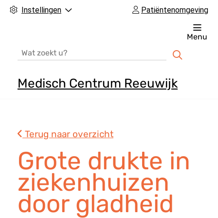
Instellingen
Patiëntenomgeving
Menu
Zoeken
Medisch Centrum Reeuwijk
H
o
o
Terug naar overzicht
f
d
Grote drukte in
m
ziekenhuizen
e
n
door gladheid
u