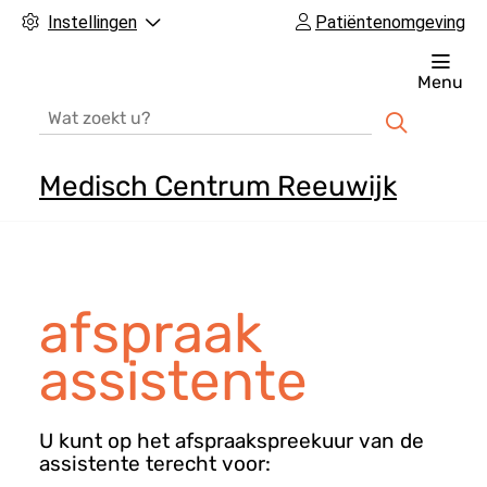
Instellingen
Patiëntenomgeving
Menu
Zoeken
Medisch Centrum Reeuwijk
H
o
o
f
afspraak
d
m
assistente
e
n
U kunt op het afspraakspreekuur van de
u
assistente terecht voor: