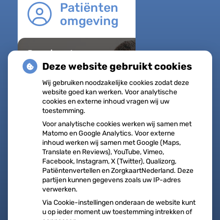
Patiënten
omgeving
Regel met
gemak
Deze website gebruikt cookies
Uw Zorg
Wij gebruiken noodzakelijke cookies zodat deze
online
website goed kan werken. Voor analytische
Herhaalrecepten
cookies en externe inhoud vragen wij uw
toestemming.
aanvragen
Voor analytische cookies werken wij samen met
Vragen stellen
Matomo en Google Analytics. Voor externe
Afspraken
inhoud werken wij samen met Google (Maps,
Translate en Reviews), YouTube, Vimeo,
maken
Facebook, Instagram, X (Twitter), Qualizorg,
Patiëntenvertellen en ZorgkaartNederland. Deze
Dossier bekijken
partijen kunnen gegevens zoals uw IP-adres
verwerken.
op
Registeren
patiëntenomgeving
Via Cookie-instellingen onderaan de website kunt
u op ieder moment uw toestemming intrekken of
Medisch